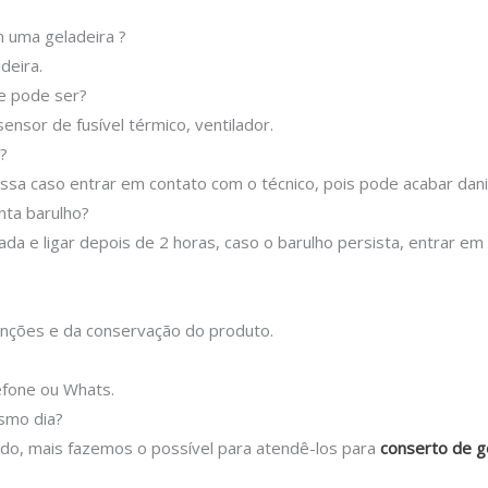
 uma geladeira ?
deira.
ue pode ser?
ensor de fusível térmico, ventilador.
?
sa caso entrar em contato com o técnico, pois pode acabar danif
nta barulho?
ada e ligar depois de 2 horas, caso o barulho persista, entrar e
nções e da conservação do produto.
efone ou Whats.
esmo dia?
tado, mais fazemos o possível para atendê-los para
conserto de g