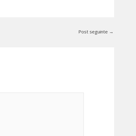
Post seguinte
→