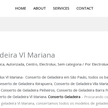
HOME
ABOUT
SERVICES
CONTACT
deira Vl Mariana
ica
,
Autorizada
,
Centro
,
Electrolux
,
Sem categoria
/ Por
Electrolu
olux
Vl Mariana
–
Conserto de Geladeira
em São Paulo, todos os ba
nserto de Geladeira Ibirapuera
,
Conserto de Geladeira Vila Mari
,
Conserto de Geladeira Pinheiros
,
Conserto de Geladeira Barra 
rto de Geladeira Vl Mariana
.
Conserto Geladeira
– Procurando co
geladeira Vl Mariana, consertamos todos os modelos de geladeir