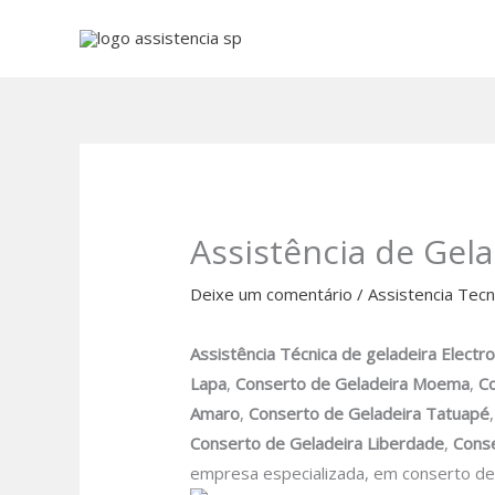
Ir
para
o
conteúdo
Assistência de Gela
Deixe um comentário
/
Assistencia Tecn
Assistência Técnica de geladeira Electr
Lapa
,
Conserto de Geladeira Moema
,
Co
Amaro
,
Conserto de Geladeira Tatuapé
Conserto de Geladeira Liberdade
,
Conse
empresa especializada, em conserto de 