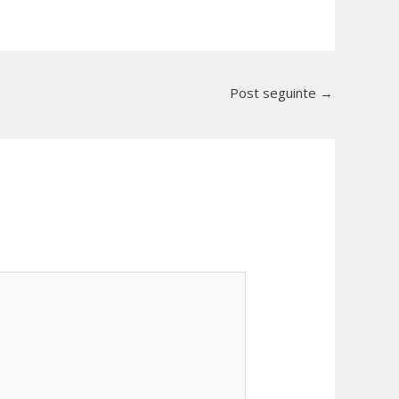
Post seguinte
→