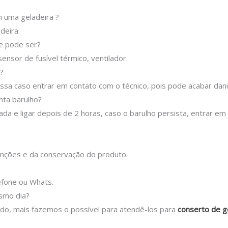
 uma geladeira ?
deira.
ue pode ser?
ensor de fusível térmico, ventilador.
?
sa caso entrar em contato com o técnico, pois pode acabar danif
nta barulho?
ada e ligar depois de 2 horas, caso o barulho persista, entrar e
nções e da conservação do produto.
efone ou Whats.
esmo dia?
tado, mais fazemos o possível para atendê-los para
conserto de g