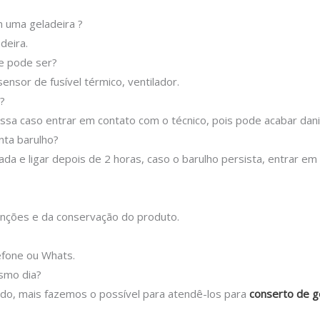
 uma geladeira ?
deira.
ue pode ser?
ensor de fusível térmico, ventilador.
?
sa caso entrar em contato com o técnico, pois pode acabar danif
nta barulho?
ada e ligar depois de 2 horas, caso o barulho persista, entrar e
nções e da conservação do produto.
efone ou Whats.
esmo dia?
tado, mais fazemos o possível para atendê-los para
conserto de g