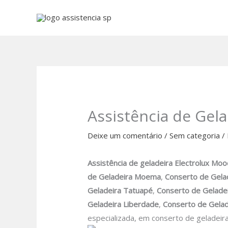
Ir
para
o
conteúdo
Assistência de Gel
Deixe um comentário
/
Sem categoria
/
Assistência de geladeira Electrolux
Moo
de Geladeira Moema
,
Conserto de Gelad
Geladeira Tatuapé
,
Conserto de Geladei
Geladeira Liberdade
,
Conserto de Gela
especializada, em conserto de geladeir