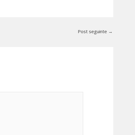
Post seguinte
→