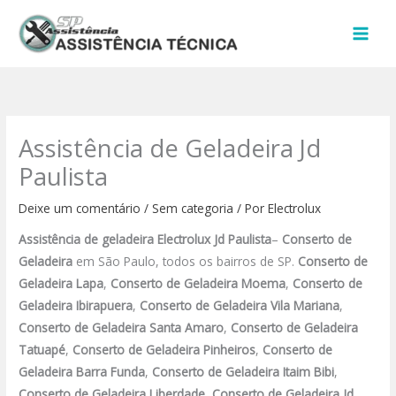
Ir
para
o
conteúdo
Assistência de Geladeira Jd
Paulista
Deixe um comentário
/
Sem categoria
/ Por
Electrolux
Assistência de geladeira Electrolux
Jd Paulista
–
Conserto de
Geladeira
em São Paulo, todos os bairros de SP.
Conserto de
Geladeira Lapa
,
Conserto de Geladeira Moema
,
Conserto de
Geladeira Ibirapuera
,
Conserto de Geladeira Vila Mariana
,
Conserto de Geladeira Santa Amaro
,
Conserto de Geladeira
Tatuapé
,
Conserto de Geladeira Pinheiros
,
Conserto de
Geladeira Barra Funda
,
Conserto de Geladeira Itaim Bibi
,
Conserto de Geladeira Liberdade
,
Conserto de Geladeira Jd