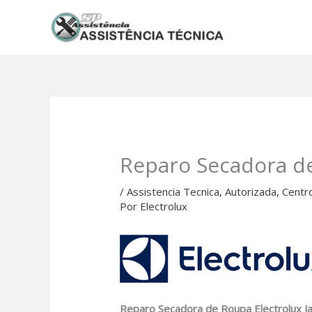
Ir
para
o
conteúdo
Reparo Secadora de
/
Assistencia Tecnica
,
Autorizada
,
Centr
Por
Electrolux
Reparo Secadora de Roupa Electrolux Ja