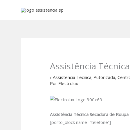
Ir
para
o
conteúdo
Assistência Técnic
/
Assistencia Tecnica
,
Autorizada
,
Centr
Por
Electrolux
Assistência Técnica Secadora de Roupa E
[porto_block name=”telefone”]