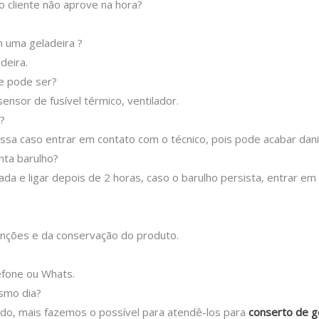
o cliente não aprove na hora?
 uma geladeira ?
deira.
ue pode ser?
ensor de fusível térmico, ventilador.
?
sa caso entrar em contato com o técnico, pois pode acabar danif
nta barulho?
ada e ligar depois de 2 horas, caso o barulho persista, entrar e
nções e da conservação do produto.
efone ou Whats.
esmo dia?
tado, mais fazemos o possível para atendê-los para
conserto de g