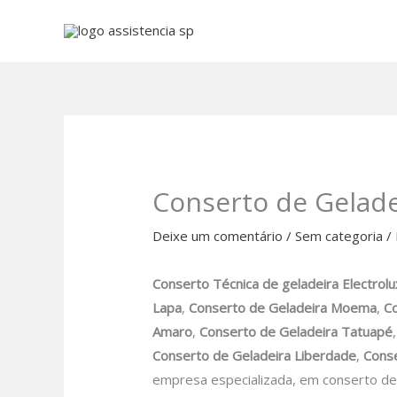
Ir
para
o
conteúdo
Conserto de Geladei
Deixe um comentário
/
Sem categoria
/
Conserto Técnica de geladeira Electrol
Lapa
,
Conserto de Geladeira Moema
,
Co
Amaro
,
Conserto de Geladeira Tatuapé
Conserto de Geladeira Liberdade
,
Conse
empresa especializada, em conserto de