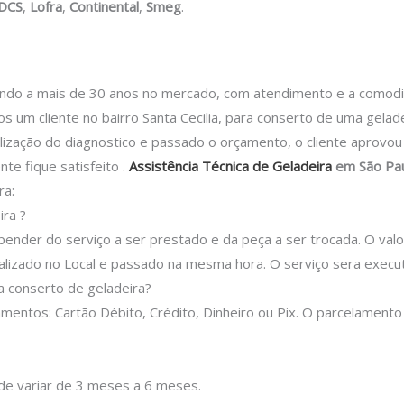
DCS
,
Lofra
,
Continental
,
Smeg
.
 a mais de 30 anos no mercado, com atendimento e a comodidad
 um cliente no bairro Santa Cecilia, para conserto de uma gelad
alização do diagnostico e passado o orçamento, o cliente aprovo
nte fique satisfeito .
Assistência Técnica de Geladeira
em São Pa
ra:
ra ?
pender do serviço a ser prestado e da peça a ser trocada. O valor
alizado no Local e passado na mesma hora. O serviço sera execu
 conserto de geladeira?
mentos: Cartão Débito, Crédito, Dinheiro ou Pix. O parcelament
ode variar de 3 meses a 6 meses.