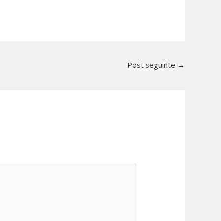
Post seguinte
→