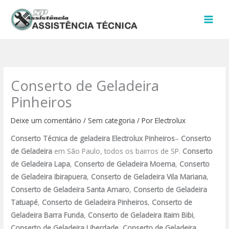
Ir
para
o
conteúdo
Conserto de Geladeira
Pinheiros
Deixe um comentário
/
Sem categoria
/ Por
Electrolux
Conserto Técnica de geladeira Electrolux
Pinheiros
–
Conserto
de Geladeira
em São Paulo, todos os bairros de SP.
Conserto
de Geladeira Lapa
,
Conserto de Geladeira Moema
,
Conserto
de Geladeira Ibirapuera
,
Conserto de Geladeira Vila Mariana
,
Conserto de Geladeira Santa Amaro
,
Conserto de Geladeira
Tatuapé
,
Conserto de Geladeira Pinheiros
,
Conserto de
Geladeira Barra Funda
,
Conserto de Geladeira Itaim Bibi
,
Conserto de Geladeira Liberdade
,
Conserto de Geladeira