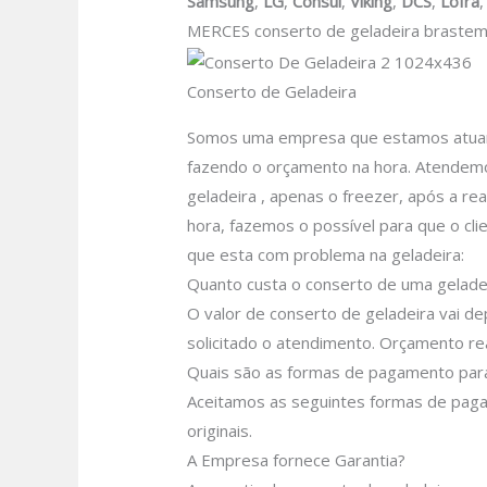
Samsung
,
LG
,
Consul
,
Viking
,
DCS
,
Lofra
MERCES conserto de geladeira braste
Conserto de Geladeira
Somos uma empresa que estamos atuando
fazendo o orçamento na hora. Atendemos
geladeira , apenas o freezer, após a re
hora, fazemos o possível para que o clie
que esta com problema na geladeira:
Quanto custa o conserto de uma geladei
O valor de conserto de geladeira vai d
solicitado o atendimento.
Orçamento rea
Quais são as formas de pagamento para
Aceitamos as seguintes formas de pagam
originais.
A Empresa fornece Garantia?