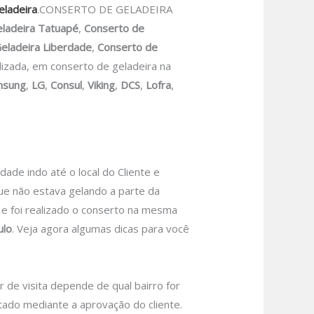
eladeira
.CONSERTO DE GELADEIRA
ladeira Tatuapé
,
Conserto de
eladeira Liberdade
,
Conserto de
zada, em conserto de geladeira na
msung
,
LG
,
Consul
,
Viking
,
DCS
,
Lofra
,
e indo até o local do Cliente e
ue não estava gelando a parte da
u e foi realizado o conserto na mesma
ulo
.
Veja agora algumas dicas para você
r de visita depende de qual bairro for
tado mediante a aprovação do cliente.