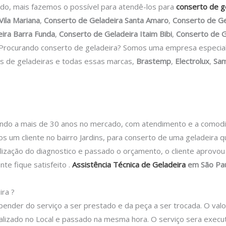
tado, mais fazemos o possível para atendê-los para
conserto de g
Vila Mariana
,
Conserto de Geladeira Santa Amaro
,
Conserto de Ge
ira Barra Funda
,
Conserto de Geladeira Itaim Bibi
,
Conserto de G
Procurando conserto de geladeira? Somos uma empresa especiali
s de geladeiras e todas essas marcas,
Brastemp
,
Electrolux
,
Sa
 a mais de 30 anos no mercado, com atendimento e a comodidad
 um cliente no bairro Jardins, para conserto de uma geladeira q
alização do diagnostico e passado o orçamento, o cliente aprovo
nte fique satisfeito .
Assistência Técnica de Geladeira
em São Pa
ra ?
epender do serviço a ser prestado e da peça a ser trocada.
O valo
lizado no Local e passado na mesma hora.
O serviço sera execu