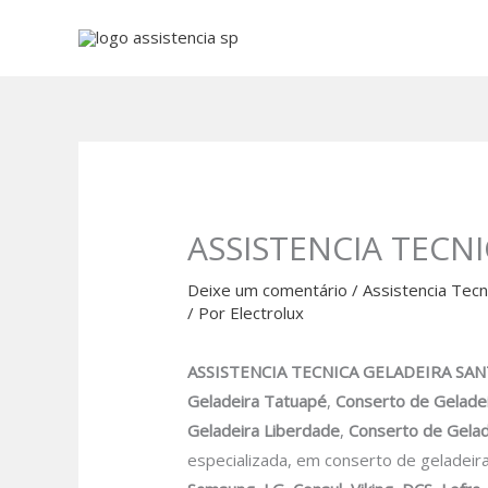
Ir
para
o
conteúdo
ASSISTENCIA TECN
Deixe um comentário
/
Assistencia Tecn
/ Por
Electrolux
ASSISTENCIA TECNICA GELADEIRA SANTO
Geladeira Tatuapé
,
Conserto de Geladei
Geladeira Liberdade
,
Conserto de Gelade
especializada, em conserto de geladeir