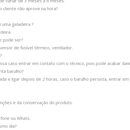
ode variar de 3 meses a 6 meses.
o cliente não aprove na hora?
 uma geladeira ?
deira.
ue pode ser?
ensor de fusível térmico, ventilador.
?
sa caso entrar em contato com o técnico, pois pode acabar danif
nta barulho?
ada e ligar depois de 2 horas, caso o barulho persista, entrar e
nções e da conservação do produto.
efone ou Whats.
esmo dia?