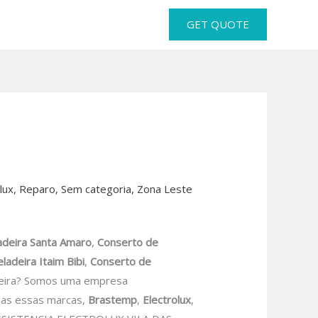
GET QUOTE
lux
,
Reparo
,
Sem categoria
,
Zona Leste
adeira Santa Amaro
,
Conserto de
ladeira Itaim Bibi
,
Conserto de
deira? Somos uma empresa
odas essas marcas,
Brastemp
,
Electrolux
,