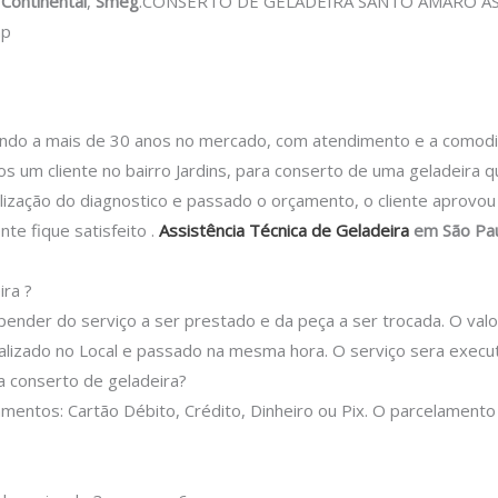
,
Continental
,
Smeg
.CONSERTO DE GELADEIRA SANTO AMARO AS
mp
 a mais de 30 anos no mercado, com atendimento e a comodidad
 um cliente no bairro Jardins, para conserto de uma geladeira q
alização do diagnostico e passado o orçamento, o cliente aprovo
nte fique satisfeito .
Assistência Técnica de Geladeira
em São Pa
ra ?
epender do serviço a ser prestado e da peça a ser trocada.
O valo
lizado no Local e passado na mesma hora.
O serviço sera execu
 conserto de geladeira?
entos: Cartão Débito, Crédito, Dinheiro ou Pix.
O parcelamento