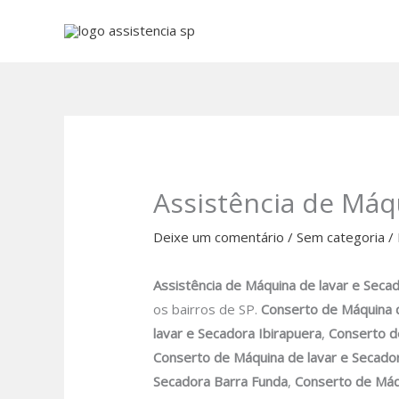
Ir
para
o
conteúdo
Assistência de Máq
Deixe um comentário
/
Sem categoria
/
Assistência de Máquina de lavar e Seca
os bairros de SP.
Conserto de Máquina d
lavar
e Secadora Ibirapuera
,
Conserto d
Conserto de Máquina de lavar e Secado
Secadora
Barra Funda
,
Conserto de Máq