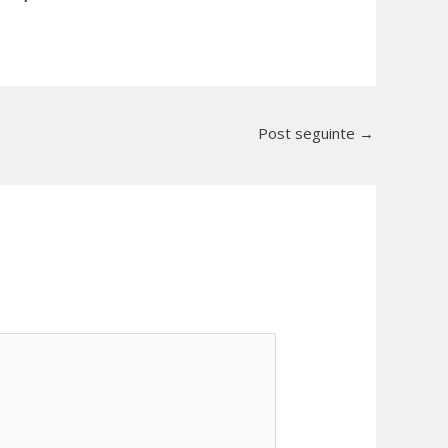
Post seguinte
→