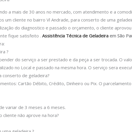
 a mais de 30 anos no mercado, com atendimento e a comodidad
 um cliente no bairro Vl Andrade, para conserto de uma geladei
alização do diagnostico e passado o orçamento, o cliente aprovo
nte fique satisfeito .
Assistência Técnica de Geladeira
em São Pa
ra:
ra ?
epender do serviço a ser prestado e da peça a ser trocada.
O valo
lizado no Local e passado na mesma hora.
O serviço sera execu
 conserto de geladeira?
entos: Cartão Débito, Crédito, Dinheiro ou Pix.
O parcelamento
ode variar de 3 meses a 6 meses.
o cliente não aprove na hora?
 uma geladeira ?