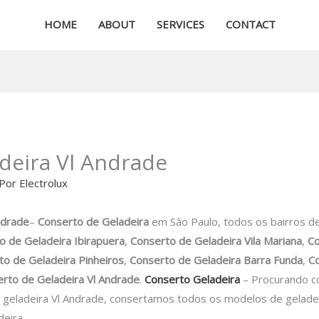
HOME
ABOUT
SERVICES
CONTACT
adeira Vl Andrade
 Por
Electrolux
ndrade
–
Conserto de Geladeira
em São Paulo, todos os bairros d
o de Geladeira Ibirapuera
,
Conserto de Geladeira Vila Mariana
,
Co
to de Geladeira Pinheiros
,
Conserto de Geladeira Barra Funda
,
Co
rto de Geladeira Vl Andrade
.
Conserto Geladeira
– Procurando c
geladeira Vl Andrade, consertamos todos os modelos de geladeir
deira