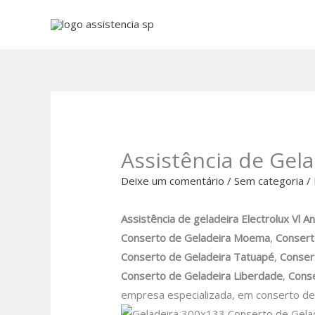
Ir
para
o
conteúdo
Assistência de Gel
Deixe um comentário
/
Sem categoria
/
Assistência de geladeira Electrolux
Vl A
Conserto de Geladeira Moema
,
Consert
Conserto de Geladeira Tatuapé
,
Conser
Conserto de Geladeira Liberdade
,
Conse
empresa especializada, em conserto de 
Conserto de Gela