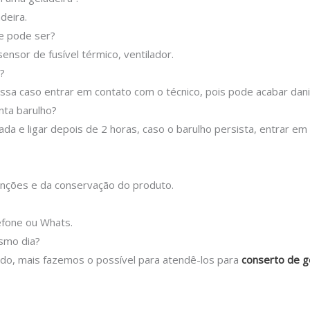
deira.
ue pode ser?
ensor de fusível térmico, ventilador.
?
sa caso entrar em contato com o técnico, pois pode acabar danif
nta barulho?
ada e ligar depois de 2 horas, caso o barulho persista, entrar e
nções e da conservação do produto.
efone ou Whats.
esmo dia?
tado, mais fazemos o possível para atendê-los para
conserto de g