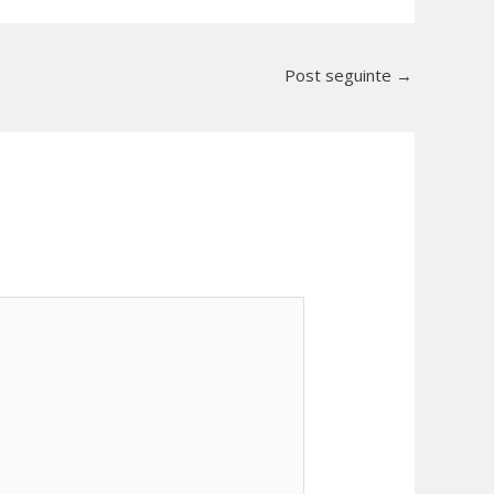
Post seguinte
→