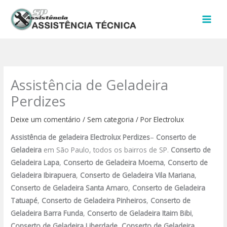
Ir
para
o
conteúdo
Assistência de Geladeira
Perdizes
Deixe um comentário
/
Sem categoria
/ Por
Electrolux
Assistência de geladeira Electrolux
Perdizes
–
Conserto de
Geladeira
em São Paulo, todos os bairros de SP.
Conserto de
Geladeira Lapa
,
Conserto de Geladeira Moema
,
Conserto de
Geladeira Ibirapuera
,
Conserto de Geladeira Vila Mariana
,
Conserto de Geladeira Santa Amaro
,
Conserto de Geladeira
Tatuapé
,
Conserto de Geladeira Pinheiros
,
Conserto de
Geladeira Barra Funda
,
Conserto de Geladeira Itaim Bibi
,
Conserto de Geladeira Liberdade
,
Conserto de Geladeira