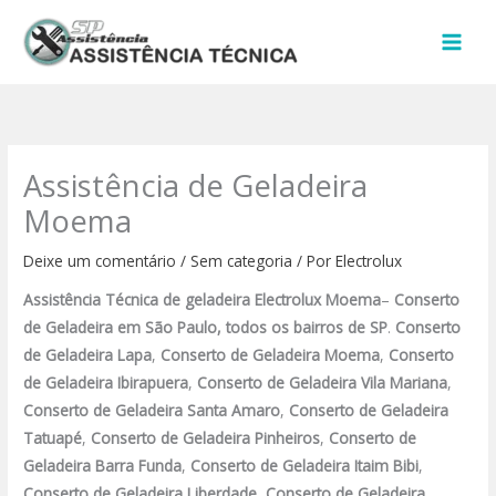
Ir
para
o
conteúdo
Assistência de Geladeira
Moema
Deixe um comentário
/
Sem categoria
/ Por
Electrolux
Assistência Técnica de geladeira Electrolux Moema
–
Conserto
de Geladeira
em São Paulo, todos os bairros de SP
.
Conserto
de Geladeira Lapa
,
Conserto de Geladeira Moema
,
Conserto
de Geladeira Ibirapuera
,
Conserto de Geladeira Vila Mariana
,
Conserto de Geladeira Santa Amaro
,
Conserto de Geladeira
Tatuapé
,
Conserto de Geladeira Pinheiros
,
Conserto de
Geladeira Barra Funda
,
Conserto de Geladeira Itaim Bibi
,
Conserto de Geladeira Liberdade
,
Conserto de Geladeira