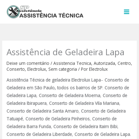
Ir
para
o
conteúdo
Assistência de Geladeira Lapa
Deixe um comentário
/
Assistencia Tecnica
,
Autorizada
,
Centro
,
Conserto
,
Electrolux
,
Sem categoria
/ Por
Electrolux
Assistência Técnica de geladeira Electrolux
Lapa
–
Conserto de
Geladeira
em São Paulo, todos os bairros de SP
.
Conserto de
Geladeira Lapa
,
Conserto de Geladeira Moema
,
Conserto de
Geladeira Ibirapuera
,
Conserto de Geladeira Vila Mariana
,
Conserto de Geladeira Santa Amaro
,
Conserto de Geladeira
Tatuapé
,
Conserto de Geladeira Pinheiros
,
Conserto de
Geladeira Barra Funda
,
Conserto de Geladeira Itaim Bibi
,
Conserto de Geladeira Liberdade
,
Conserto de Geladeira Lapa
.