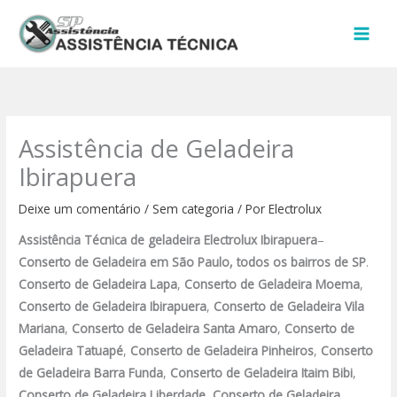
Ir
para
o
conteúdo
Assistência de Geladeira
Ibirapuera
Deixe um comentário
/
Sem categoria
/ Por
Electrolux
Assistência Técnica de geladeira Electrolux Ibirapuera
–
Conserto de Geladeira
em São Paulo, todos os bairros de SP
.
Conserto de Geladeira Lapa
,
Conserto de Geladeira Moema
,
Conserto de Geladeira Ibirapuera
,
Conserto de Geladeira Vila
Mariana
,
Conserto de Geladeira Santa Amaro
,
Conserto de
Geladeira Tatuapé
,
Conserto de Geladeira Pinheiros
,
Conserto
de Geladeira Barra Funda
,
Conserto de Geladeira Itaim Bibi
,
Conserto de Geladeira Liberdade
,
Conserto de Geladeira