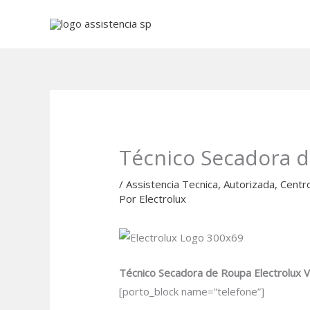
Ir
para
o
conteúdo
Técnico Secadora d
/
Assistencia Tecnica
,
Autorizada
,
Centr
Por
Electrolux
Técnico Secadora de Roupa Electrolux V
[porto_block name=”telefone”]