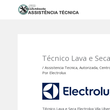
Ir
para
o
conteúdo
Técnico Lava e Seca
/
Assistencia Tecnica
,
Autorizada
,
Centr
Por
Electrolux
Técnico Lava e Seca Electrolux Vila Ube