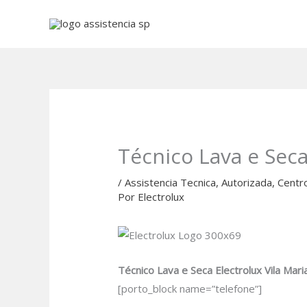
Ir
para
o
conteúdo
Técnico Lava e Seca
/
Assistencia Tecnica
,
Autorizada
,
Centr
Por
Electrolux
Técnico Lava e Seca Electrolux Vila Maria
[porto_block name=”telefone”]