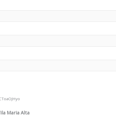
wCToaOJHyo
ila Maria Alta