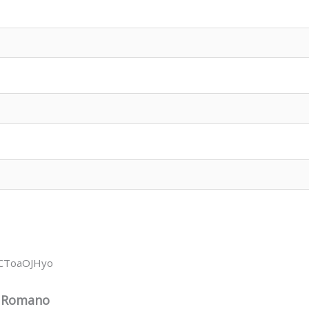
wCToaOJHyo
m Romano