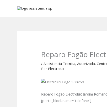
Ir
para
o
conteúdo
Reparo Fogão Elec
/
Assistencia Tecnica
,
Autorizada
,
Centr
Por
Electrolux
Reparo Fogão Electrolux Jardim Roman
[porto_block name=”telefone”]