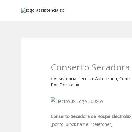
Ir
para
o
conteúdo
Conserto Secadora 
/
Assistencia Tecnica
,
Autorizada
,
Centr
Por
Electrolux
Conserto Secadora de Roupa Electrolux 
[porto_block name=”telefone”]