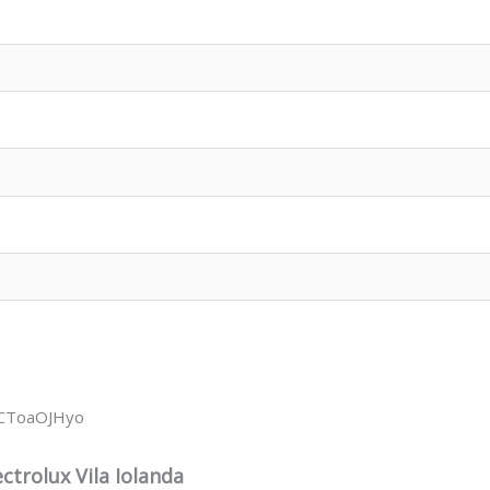
wCToaOJHyo
trolux Vila Iolanda