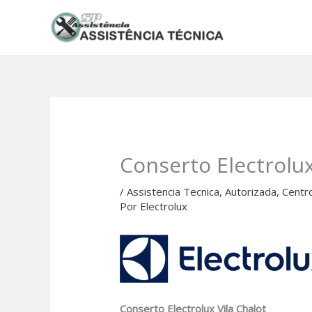
Ir
para
o
conteúdo
Conserto Electrolux
/
Assistencia Tecnica
,
Autorizada
,
Centr
Por
Electrolux
Conserto Electrolux Vila Chalot