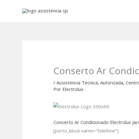
Ir
para
o
conteúdo
Conserto Ar Condic
/
Assistencia Tecnica
,
Autorizada
,
Centr
Por
Electrolux
Conserto Ar Condicionado Electrolux Jar
[porto_block name=”telefone”]