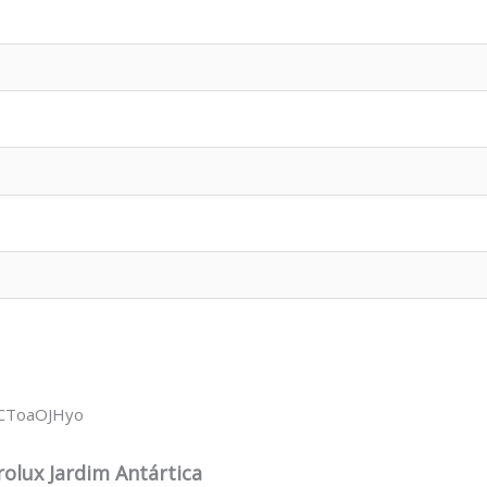
wCToaOJHyo
olux Jardim Antártica