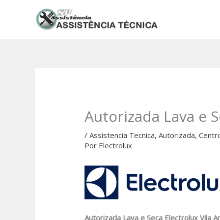
Ir
para
o
conteúdo
Autorizada Lava e S
/
Assistencia Tecnica
,
Autorizada
,
Centr
Por
Electrolux
Autorizada Lava e Seca Electrolux Vila 