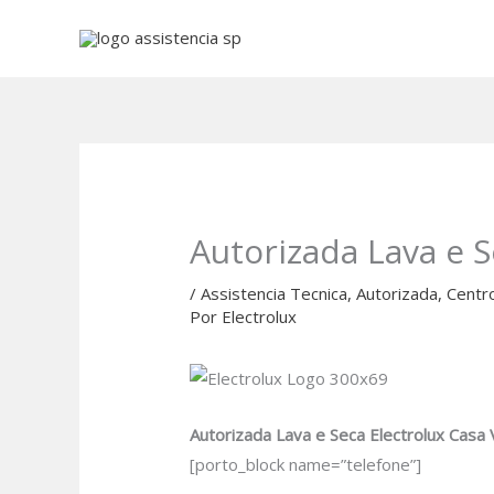
Ir
para
o
conteúdo
Autorizada Lava e 
/
Assistencia Tecnica
,
Autorizada
,
Centr
Por
Electrolux
Autorizada Lava e Seca Electrolux Casa
[porto_block name=”telefone”]