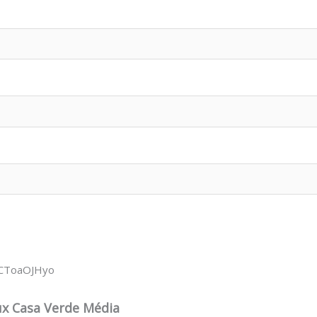
wCToaOJHyo
ux Casa Verde Média